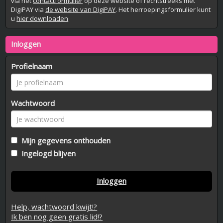
via het
contactformulier
op deze website of rechtstreeks met
DigiPAY via
de website van DigiPAY
. Het herroepingsformulier kunt
u
hier downloaden
Inloggen
Profielnaam
Wachtwoord
Mijn gegevens onthouden
Ingelogd blijven
Inloggen
Help, wachtwoord kwijt!?
Ik ben nog geen gratis lid!?