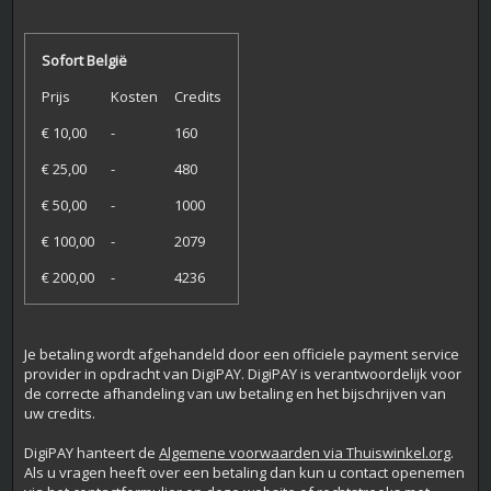
Sofort België
Prijs
Kosten
Credits
€ 10,00
-
160
€ 25,00
-
480
€ 50,00
-
1000
€ 100,00
-
2079
€ 200,00
-
4236
Je betaling wordt afgehandeld door een officiele payment service
provider in opdracht van DigiPAY. DigiPAY is verantwoordelijk voor
de correcte afhandeling van uw betaling en het bijschrijven van
uw credits.
DigiPAY hanteert de
Algemene voorwaarden via Thuiswinkel.org
.
Als u vragen heeft over een betaling dan kun u contact openemen