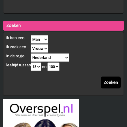
Zoeken
Ik ben een
Ik zoek een
In de regio
leeftijd tussen
en
Zoeken