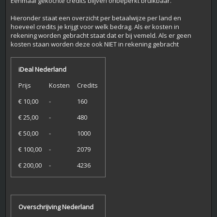
Eenmaal gekochte credits blijven onbeperkt bruikbaar.
Hieronder staat een overzicht per betaalwijze per land en
hoeveel credits je krijgt voor welk bedrag. Als er kosten in
rekening worden gebracht staat dat er bij vemeld. Als er geen
kosten staan worden deze ook NIET in rekening gebracht
iDeal Nederland
Prijs
Kosten
Credits
€ 10,00
-
160
€ 25,00
-
480
€ 50,00
-
1000
€ 100,00
-
2079
€ 200,00
-
4236
Overschrijving Nederland